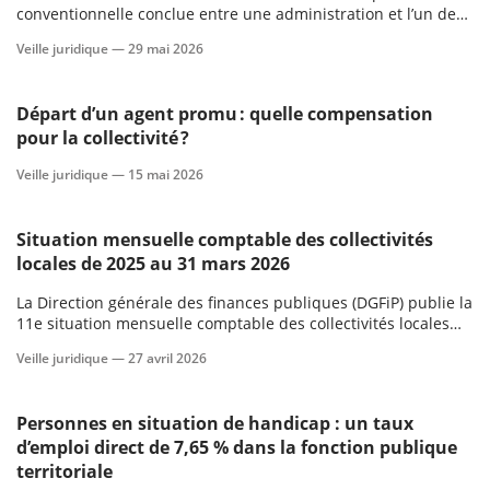
conventionnelle conclue entre une administration et l’un de
ses agents relève du recours pour excès de pouvoir (REP), et
Veille juridique —
29 mai 2026
scientifique
non du plein contentieux contractuel.
er
Départ d’un agent promu : quelle compensation
pour la collectivité ?
gratuitement
Veille juridique —
15 mai 2026
Situation mensuelle comptable des collectivités
locales de 2025 au 31 mars 2026
La Direction générale des finances publiques (DGFiP) publie la
11e situation mensuelle comptable des collectivités locales
pour 2025, au 31 mars 2026. Les données présentées
Veille juridique —
27 avril 2026
témoignent d’une situation financière globalement stable.
Personnes en situation de handicap : un taux
d’emploi direct de 7,65 % dans la fonction publique
territoriale