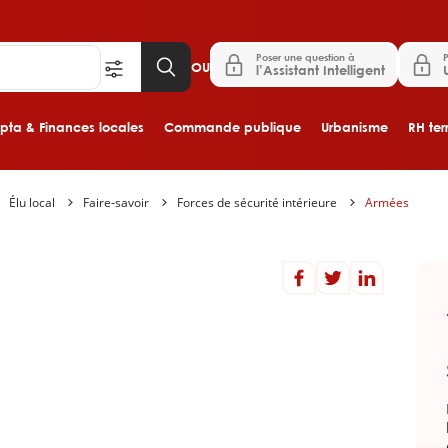
Poser une question à
P
OU
l’Assistant Intelligent
ta & Finances locales
Commande publique
Urbanisme
RH terr
Élu local
Faire-savoir
Forces de sécurité intérieure
Armées
Aller au contenu principal