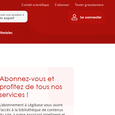
Comité scientifique
S'abonner
Tester gratuitement
oser une question à
Se connecter
Un expert
itoriales
Abonnez-vous et
profitez de tous nos
services !
L'abonnement à Légibase vous ouvre
l'accès à la bibliothèque de contenus
du site, à notre Assistant Intelligent et