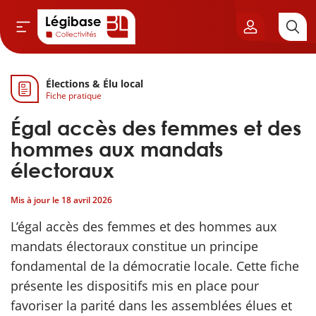
Élections & Élu local
Aller au contenu principal
Fiche pratique
vil & Cimetières
Égal accès des femmes et des
ns & Élu local
hommes aux mandats
électoraux
& Finances locales
Mis à jour le
18 avril 2026
de publique
L’égal accès des femmes et des hommes aux
mandats électoraux constitue un principe
sme
fondamental de la démocratie locale. Cette fiche
présente les dispositifs mis en place pour
itoriales
favoriser la parité dans les assemblées élues et