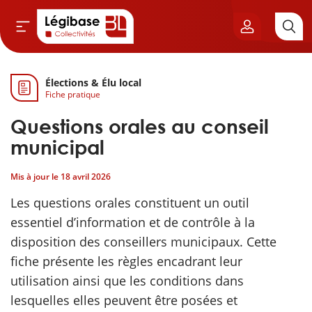
Élections & Élu local
Aller au contenu principal
Fiche pratique
vil & Cimetières
Questions orales au conseil
ns & Élu local
municipal
Mis à jour le
18 avril 2026
& Finances locales
Les questions orales constituent un outil
de publique
essentiel d’information et de contrôle à la
disposition des conseillers municipaux. Cette
sme
fiche présente les règles encadrant leur
utilisation ainsi que les conditions dans
itoriales
lesquelles elles peuvent être posées et