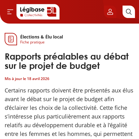
Élections & Élu local
Aller au contenu principal
Fiche pratique
vil & Cimetières
Rapports préalables au débat
ns & Élu local
sur le projet de budget
Mis à jour le
18 avril 2026
& Finances locales
Certains rapports doivent être présentés aux élus
de publique
avant le débat sur le projet de budget afin
d’éclairer les choix de la collectivité. Cette fiche
sme
s’intéresse plus particulièrement aux rapports
relatifs au développement durable et à l’égalité
itoriales
entre les femmes et les hommes, qui permettent