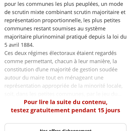
pour les communes les plus peuplées, un mode
de scrutin mixte combinant scrutin majoritaire et
scientifique
représentation proportionnelle, les plus petites
communes restant soumises au système
er
majoritaire plurinominal pratiqué depuis la loi du
5 avril 1884.
gratuitement
Ces deux régimes électoraux étaient regardés
comme permettant, chacun à leur manière, la
constitution d’une majorité de gestion soudée
autour du maire tout en ménageant une
représentation appropriée de la minorité locale,
Pour lire la suite du contenu,
testez gratuitement pendant 15 jours
Nos offres d'abonnement