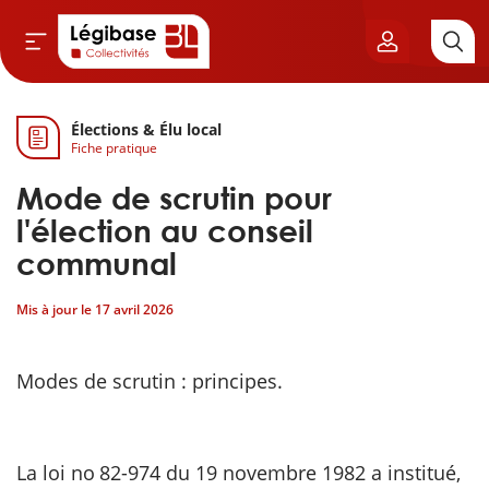
Élections & Élu local
Aller au contenu principal
Fiche pratique
vil & Cimetières
Mode de scrutin pour
ns & Élu local
l'élection au conseil
communal
& Finances locales
Mis à jour le
17 avril 2026
de publique
Modes de scrutin : principes.
sme
itoriales
La loi no 82-974 du 19 novembre 1982 a institué,