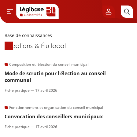
Base de connaissances
Aller au contenu principal
Base de connaissances
Élections & Élu local
vil & Cimetières
ns & Élu local
Composition et élection du conseil municipal
Mode de scrutin pour l'élection au conseil
& Finances locales
communal
Fiche pratique —
17 avril 2026
de publique
Fonctionnement et organisation du conseil municipal
sme
Convocation des conseillers municipaux
itoriales
Fiche pratique —
17 avril 2026