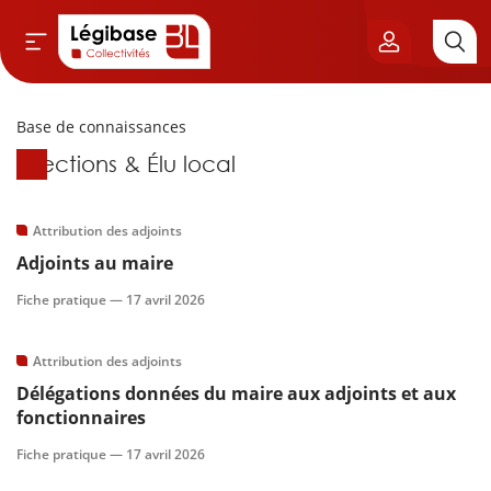
Base de connaissances
Aller au contenu principal
Base de connaissances
Élections & Élu local
vil & Cimetières
ns & Élu local
Attribution des adjoints
Adjoints au maire
& Finances locales
Fiche pratique —
17 avril 2026
de publique
Attribution des adjoints
Délégations données du maire aux adjoints et aux
sme
fonctionnaires
itoriales
Fiche pratique —
17 avril 2026