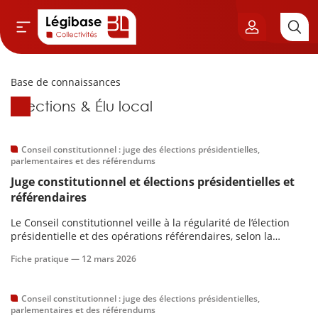
Base de connaissances
Aller au contenu principal
Base de connaissances
Élections & Élu local
vil & Cimetières
ns & Élu local
Conseil constitutionnel : juge des élections présidentielles,
parlementaires et des référendums
Juge constitutionnel et élections présidentielles et
& Finances locales
référendaires
de publique
Le Conseil constitutionnel veille à la régularité de l’élection
présidentielle et des opérations référendaires, selon la
Constitution. À ce titre, il intervient à différents stades.
sme
Fiche pratique —
12 mars 2026
itoriales
Conseil constitutionnel : juge des élections présidentielles,
parlementaires et des référendums