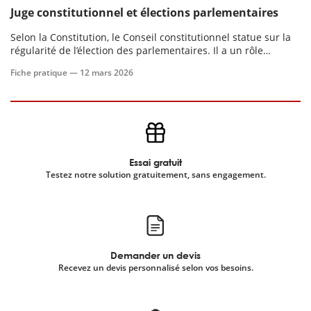
Juge constitutionnel et élections parlementaires
scientifique
Selon la Constitution, le Conseil constitutionnel statue sur la
régularité de l’élection des parlementaires. Il a un rôle
contentieux a priori mais aussi a posteriori.
er
Fiche pratique —
12 mars 2026
gratuitement
Essai gratuit
Testez notre solution gratuitement, sans engagement.
Demander un devis
Recevez un devis personnalisé selon vos besoins.