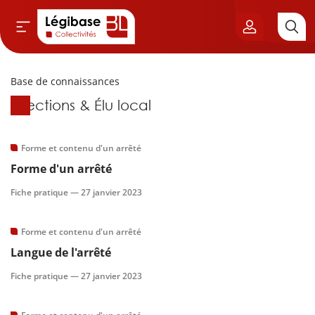
Base de connaissances
Aller au contenu principal
Base de connaissances
Élections & Élu local
vil & Cimetières
ns & Élu local
Forme et contenu d'un arrêté
Forme d'un arrêté
& Finances locales
Fiche pratique —
27 janvier 2023
de publique
Forme et contenu d'un arrêté
Langue de l'arrêté
sme
Fiche pratique —
27 janvier 2023
itoriales