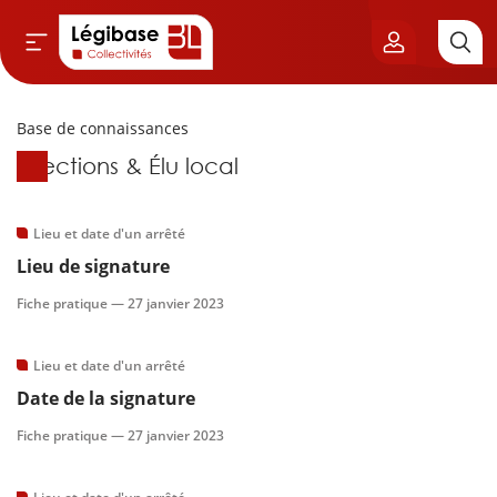
Base de connaissances
Aller au contenu principal
Base de connaissances
Élections & Élu local
vil & Cimetières
ns & Élu local
Lieu et date d'un arrêté
Lieu de signature
& Finances locales
Fiche pratique —
27 janvier 2023
de publique
Lieu et date d'un arrêté
Date de la signature
sme
Fiche pratique —
27 janvier 2023
itoriales