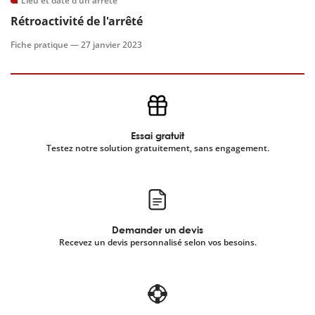
Lieu et date d'un arrêté
Rétroactivité de l'arrêté
scientifique
Fiche pratique —
27 janvier 2023
er
gratuitement
Essai gratuit
Testez notre solution gratuitement, sans engagement.
Demander un devis
Recevez un devis personnalisé selon vos besoins.