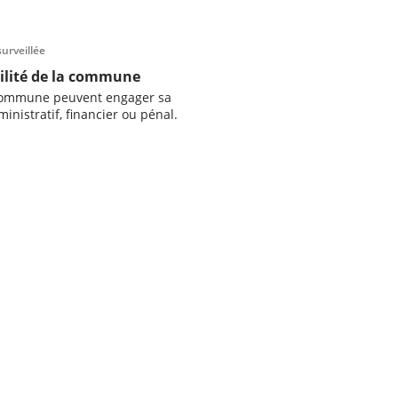
urveillée
ilité de la commune
a commune peuvent engager sa
inistratif, financier ou pénal.