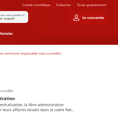
Comité scientifique
S'abonner
Tester gratuitement
oser une question à
Se connecter
Un expert
itoriales
ne commune responsable mais surveillée
urveillée
stration
ntralisation, la libre administration
eurs affaires locales dans le cadre fixé