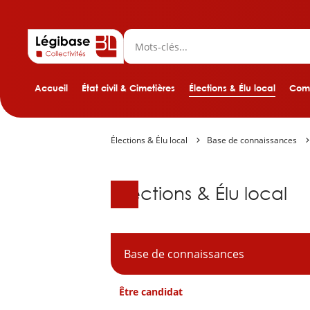
Accueil
État civil & Cimetières
Élections & Élu local
Comp
Élections & Élu local
Base de connaissances
Base de connaissanc
Élections & Élu local
Base de connaissances
Être candidat