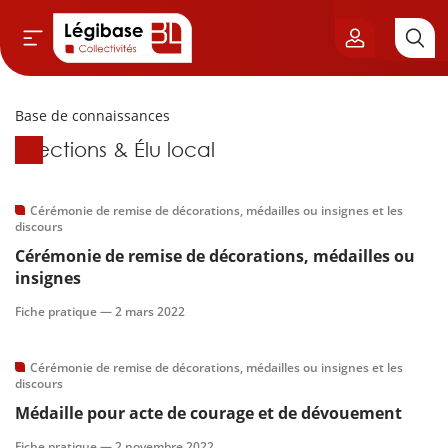
Base de connaissances
Aller au contenu principal
Base de connaissances
Élections & Élu local
vil & Cimetières
ns & Élu local
Cérémonie de remise de décorations, médailles ou insignes et les
discours
Cérémonie de remise de décorations, médailles ou
& Finances locales
insignes
de publique
Fiche pratique —
2 mars 2022
sme
Cérémonie de remise de décorations, médailles ou insignes et les
discours
itoriales
Médaille pour acte de courage et de dévouement
Fiche pratique —
2 novembre 2022