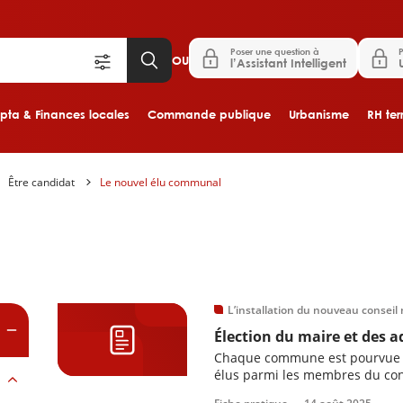
Poser une question à
P
OU
l’Assistant Intelligent
ta & Finances locales
Commande publique
Urbanisme
RH terr
Être candidat
Le nouvel élu communal
Aller au contenu principal
es
L’installation du nouveau conseil 
Élection du maire et des a
Chaque commune est pourvue d’
élus parmi les membres du con