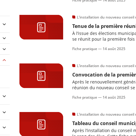
Fiche pratique —
14 août 2025
L’installation du nouveau conseil 
Tenue de la première réun
À l’issue des élections municip
se réunit pour la première fois 
détaille les conditions de public
Fiche pratique —
14 août 2025
exigences de quorum applicabl
L’installation du nouveau conseil 
Convocation de la premièr
Après le renouvellement généra
réunion du nouveau conseil se t
matin et au plus tard le dimanch
Fiche pratique —
14 août 2025
duquel le conseil a été élu au 
L’installation du nouveau conseil 
Tableau du conseil munici
Après l’installation du conseil 