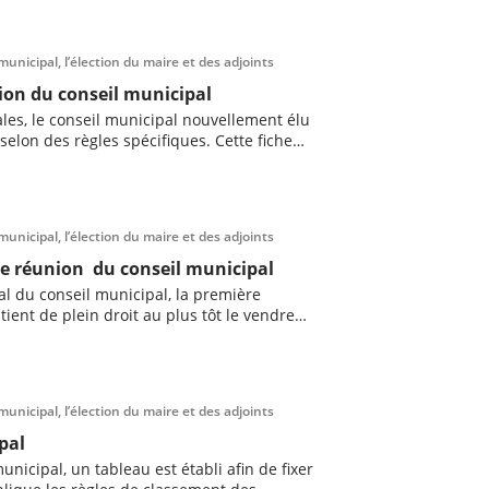
municipal, l’élection du maire et des adjoints
ion du conseil municipal
ales, le conseil municipal nouvellement élu
selon des règles spécifiques. Cette fiche
ité de cette séance d’installation et les
es.
municipal, l’élection du maire et des adjoints
e réunion du conseil municipal
l du conseil municipal, la première
ient de plein droit au plus tôt le vendredi
e qui suit le jour du scrutin à l’issue
complet.
municipal, l’élection du maire et des adjoints
pal
municipal, un tableau est établi afin de fixer