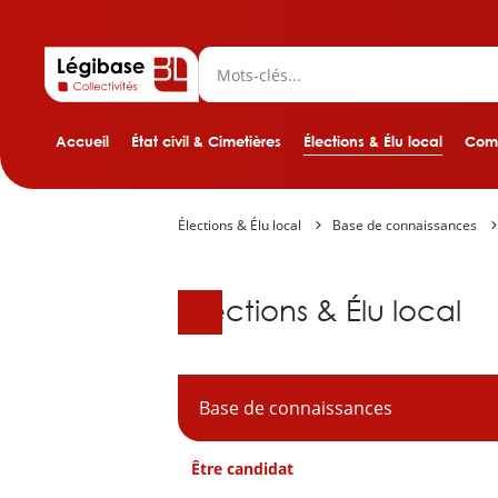
Accueil
État civil & Cimetières
Élections & Élu local
Comp
Élections & Élu local
Base de connaissances
Base de connaissanc
Élections & Élu local
Base de connaissances
Être candidat