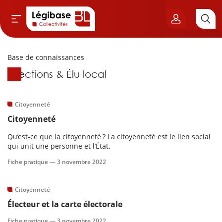
Base de connaissances
Aller au contenu principal
Base de connaissances
Élections & Élu local
vil & Cimetières
ns & Élu local
Citoyenneté
Citoyenneté
& Finances locales
Qu’est-ce que la citoyenneté ? La citoyenneté est le lien social
qui unit une personne et l’État.
de publique
Fiche pratique —
3 novembre 2022
sme
Citoyenneté
Électeur et la carte électorale
itoriales
Fiche pratique —
3 novembre 2022