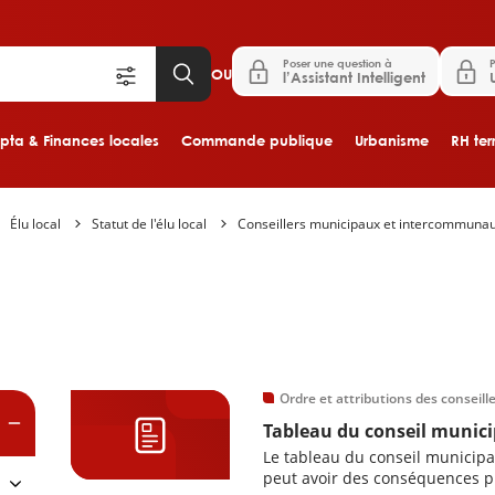
Poser une question à
P
OU
l’Assistant Intelligent
ta & Finances locales
Commande publique
Urbanisme
RH terr
Élu local
Statut de l'élu local
Conseillers municipaux et intercommuna
Aller au contenu principal
es
Ordre et attributions des conseil
Tableau du conseil munici
Le tableau du conseil municipal
peut avoir des conséquences pra