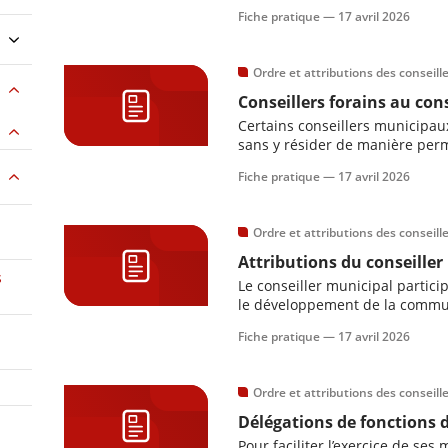
Fiche pratique —
17 avril 2026
Ordre et attributions des conseil
Conseillers forains au con
Certains conseillers municipa
sans y résider de manière perm
particulier des conseillers dits 
Fiche pratique —
17 avril 2026
ainsi que les règles qui encadr
municipal.
Ordre et attributions des conseil
Attributions du conseiller
s
Le conseiller municipal particip
le développement de la commun
attributions, ses droits et ses 
Fiche pratique —
17 avril 2026
pour exercer pleinement son m
Ordre et attributions des conseil
Délégations de fonctions 
Pour faciliter l’exercice de ses