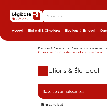
Accueil
État civil & Cimetières
Élections & Élu local
Comp
Élections & Élu local
Base de connaissances
Ordre et attributions des conseillers municipaux
Base de connaissanc
Élections & Élu local
Base de connaissances
Être candidat