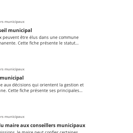
lers municipaux
seil municipal
ux peuvent être élus dans une commune
anente. Cette fiche présente le statut
« forains », les conditions de leur élection
ent leur présence au sein du conseil
lers municipaux
 municipal
e aux décisions qui orientent la gestion et
e. Cette fiche présente ses principales
devoirs, ainsi que les moyens dont il dispose
andat au sein du conseil municipal.
lers municipaux
du maire aux conseillers municipaux
 missions, le maire peut confier certaines