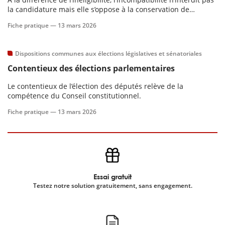
la candidature mais elle s’oppose à la conservation de
l’ensemble des mandats simultanément une fois l’élection
scientifique
Fiche pratique —
13 mars 2026
acquise.
er
Dispositions communes aux élections législatives et sénatoriales
Contentieux des élections parlementaires
gratuitement
Le contentieux de l’élection des députés relève de la
compétence du Conseil constitutionnel.
Fiche pratique —
13 mars 2026
Essai gratuit
Testez notre solution gratuitement, sans engagement.