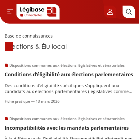
Base de connaissances
Aller au contenu principal
Base de connaissances
Élections & Élu local
vil & Cimetières
ns & Élu local
Dispositions communes aux élections législatives et sénatoriales
Conditions d’éligibilité aux élections parlementaires
& Finances locales
Des conditions d’éligibilité spécifiques s’appliquent aux
candidats aux élections parlementaires (législatives comme
de publique
sénatoriales). Celles-ci concernent l’âge, la nationalité ou
Fiche pratique —
13 mars 2026
encore le service national. Il existe également des situations
d’inéligibilités.Contenu :
sme
Dispositions communes aux élections législatives et sénatoriales
Incompatibilités avec les mandats parlementaires
itoriales
À la différence de l’inéligibilité, l’incompatibilité n’interdit pas