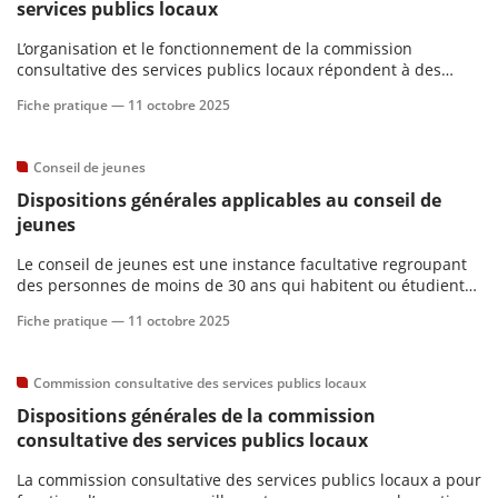
services publics locaux
L’organisation et le fonctionnement de la commission
scientifique
consultative des services publics locaux répondent à des
règles spécifiques.Contenu :
Fiche pratique —
11 octobre 2025
er
Conseil de jeunes
gratuitement
Dispositions générales applicables au conseil de
jeunes
Le conseil de jeunes est une instance facultative regroupant
des personnes de moins de 30 ans qui habitent ou étudient
sur le territoire d’une collectivité ou d’un EPCI. Il émet des avis
Fiche pratique —
11 octobre 2025
ou formule des propositions sur les décisions relevant
notamment de la politique de la jeunesse.
Commission consultative des services publics locaux
Dispositions générales de la commission
consultative des services publics locaux
La commission consultative des services publics locaux a pour