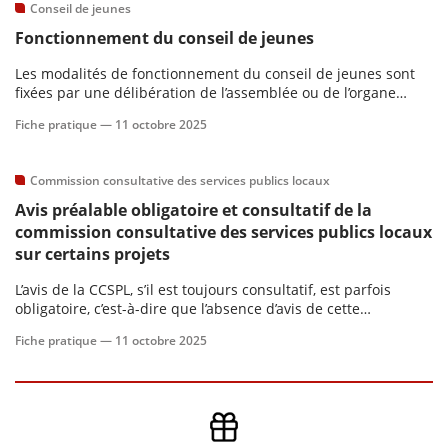
Conseil de jeunes
Fonctionnement du conseil de jeunes
Les modalités de fonctionnement du conseil de jeunes sont
fixées par une délibération de l’assemblée ou de l’organe
délibérant de la collectivité territoriale ou de l’EPCI.Contenu :
Fiche pratique —
11 octobre 2025
Commission consultative des services publics locaux
Avis préalable obligatoire et consultatif de la
commission consultative des services publics locaux
sur certains projets
L’avis de la CCSPL, s’il est toujours consultatif, est parfois
obligatoire, c’est-à-dire que l’absence d’avis de cette
commission constituerait une irrégularité. Les conditions de
Fiche pratique —
11 octobre 2025
saisine et les cas pour lesquels cet avis est obligatoire sont
décrits ici.Contenu :