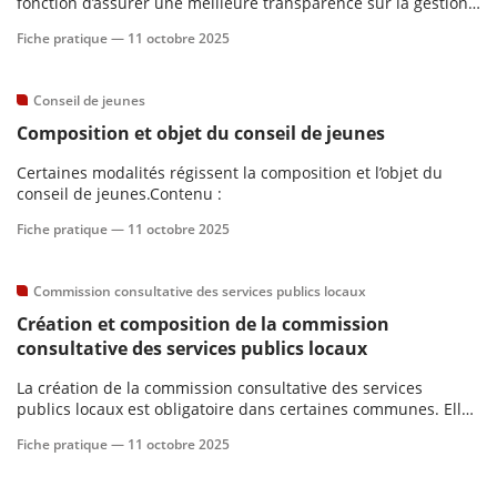
fonction d’assurer une meilleure transparence sur la gestion
de certains services publics locaux en y associant les
Fiche pratique —
11 octobre 2025
usagers.Contenu :
Conseil de jeunes
Composition et objet du conseil de jeunes
Certaines modalités régissent la composition et l’objet du
conseil de jeunes.Contenu :
Fiche pratique —
11 octobre 2025
Commission consultative des services publics locaux
Création et composition de la commission
consultative des services publics locaux
La création de la commission consultative des services
publics locaux est obligatoire dans certaines communes. Elle
est composée de différents types de membres dont les
Fiche pratique —
11 octobre 2025
mandats sont soumis à des règles spécifiques.Contenu :