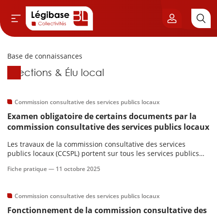
Base de connaissances
Aller au contenu principal
Base de connaissances
Élections & Élu local
vil & Cimetières
ns & Élu local
Commission consultative des services publics locaux
Examen obligatoire de certains documents par la
& Finances locales
commission consultative des services publics locaux
Les travaux de la commission consultative des services
de publique
publics locaux (CCSPL) portent sur tous les services publics
concernés par l’article L. 1413-1 du CGCT.
Fiche pratique —
11 octobre 2025
sme
Commission consultative des services publics locaux
itoriales
Fonctionnement de la commission consultative des