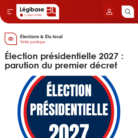
Élections & Élu local
Aller au contenu principal
Veille juridique
vil & Cimetières
Élection présidentielle 2027 :
ns & Élu local
parution du premier décret
& Finances locales
de publique
sme
itoriales