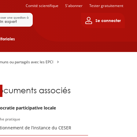
Comité scientifique
S'abonner
Tester gratuitement
oser une question à
Se connecter
Un expert
itoriales
muns ou partagés avec les EPCI
ocuments associés
cratie participative locale
che pratique
tionnement de l’instance du CESER