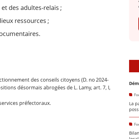
et des adultes-relais ;
ieux ressources ;
documentaires.
A
nctionnement des conseils citoyens (D. no 2024-
Démo
positions désormais abrogées de L. Lamy, art. 7, I,
Fo
services préfectoraux.
La p
poss
Fo
Bila
loca