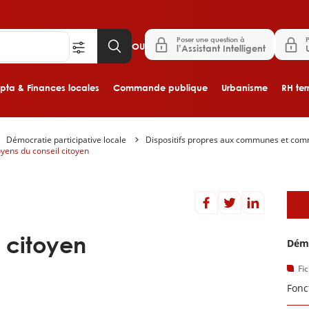
Poser une question à
P
OU
l’Assistant Intelligent
ta & Finances locales
Commande publique
Urbanisme
RH terr
Démocratie participative locale
Dispositifs propres aux communes et com
Aller au contenu principal
yens du conseil citoyen
D
 citoyen
Démo
Fi
Fonc