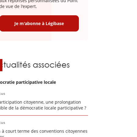
aux réponses personnalisées du Point
de vue de l'expert.
Je m'abonne à Légibase
ctualités associées
cratie participative locale
cus
articipation citoyenne, une prolongation
ible de la démocratie locale participative ?
cus
n à court terme des conventions citoyennes
les