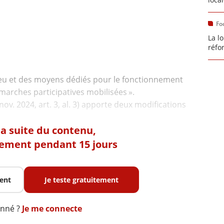
Fo
La lo
réfo
 lieu et des moyens dédiés pour le fonctionnement
marches participatives mobilisées ».
nov. 2024, art. 3, al. 3) apporte deux modifications
 la suite du contenu,
tement pendant 15 jours
ent
Je teste gratuitement
onné ?
Je me connecte