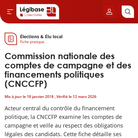
Élections & Élu local
Aller au contenu principal
Fiche pratique
vil & Cimetières
Commission nationale des
ns & Élu local
comptes de campagne et des
financements politiques
& Finances locales
(CNCCFP)
de publique
Mis à jour le
18 janvier 2018
, Vérifié le
12 mars 2026
Acteur central du contrôle du financement
sme
politique, la CNCCFP examine les comptes de
campagne et veille au respect des obligations
itoriales
légales des candidats. Cette fiche détaille ses