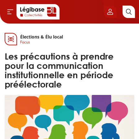
Élections & Élu local
Aller au contenu principal
Focus
vil & Cimetières
Les précautions à prendre
ns & Élu local
pour la communication
institutionnelle en période
& Finances locales
préélectorale
de publique
sme
itoriales