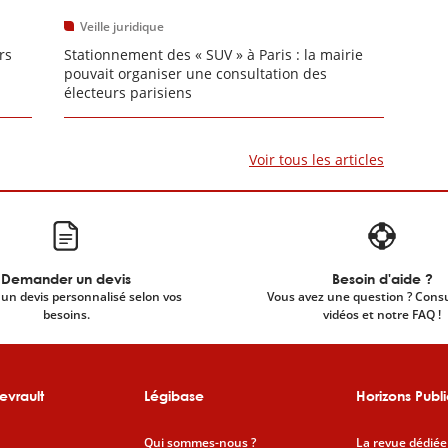
Veille juridique
rs
Stationnement des « SUV » à Paris : la mairie
pouvait organiser une consultation des
électeurs parisiens
Voir tous les articles
Demander un devis
Besoin d'aide ?
un devis personnalisé selon vos
Vous avez une question ? Cons
besoins.
vidéos et notre FAQ !
evrault
Légibase
Horizons Publi
Qui sommes-nous ?
La revue dédiée