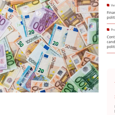
Vei
Fina
poli
Pr
Cont
cand
poli