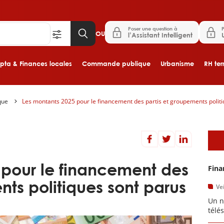
Poser une question à
P
OU
l’Assistant Intelligent
ta & Finances locales
Commande publique
Urbanisme
RH terr
ique
Les montants 2025 pour le financement des partis et groupements politi
Aller au contenu principal
A
 pour le financement des
Fina
nts politiques sont parus
Vei
Un n
télé