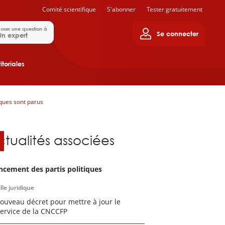
Comité scientifique
S'abonner
Tester gratuitement
oser une question à
Se connecter
Un expert
itoriales
ques sont parus
ctualités associées
ncement des partis politiques
lle juridique
ouveau décret pour mettre à jour le
service de la CNCCFP